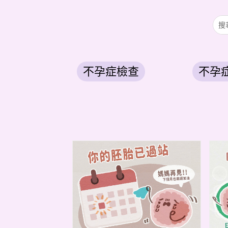
不孕症檢查
不孕