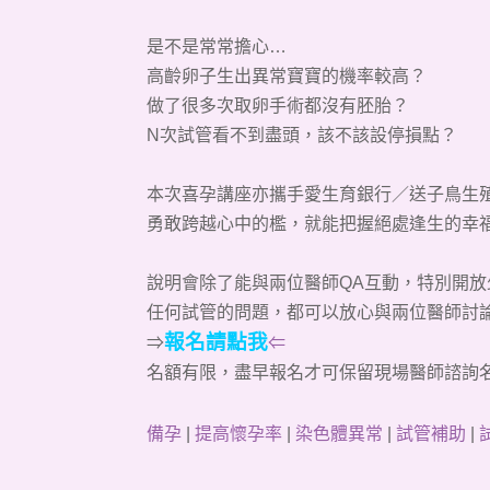
是不是常常擔心…
高齡卵子生出異常寶寶的機率較高？
做了很多次取卵手術都沒有胚胎？
N次試管看不到盡頭，該不該設停損點？
本次喜孕講座亦攜手
愛生育銀行／送子鳥生
勇敢跨越心中的檻，就能把握絕處逢生的幸福
說明會除了能與兩位醫師QA互動，特別開放
任何試管的問題，都可以放心與兩位醫師討
報名請點我
⇒
⇐
名額有限
，盡早
報名才可保留現場醫師諮詢
備孕
|
提高懷孕率
|
染色體異常
|
試管補助
|