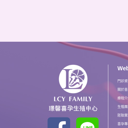
We
門診資
關於喜
療程介
生殖團
胚胎實
喜孕專