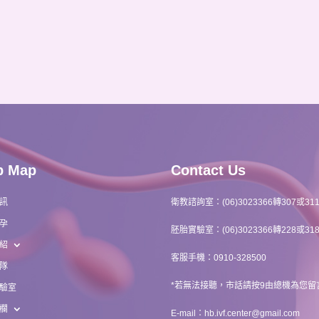
b Map
Contact Us
訊
衛教諮詢室：(06)3023366轉307或31
孕
胚胎實驗室：(06)3023366轉228或31
紹
客服手機：0910-328500
隊
*若無法接聽，市話請按9由總機為您留
驗室
欄
E-mail：
hb.ivf.center@gmail.com