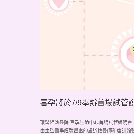
喜孕將於7/9舉辦首場試管說
璟馨婦幼醫院 喜孕生殖中心首場試管說明會
由生殖醫學經驗豐富的
盧道權醫師
和
唐訓翰