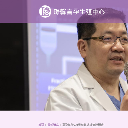
首頁
>
最新消息
>
喜孕將於7/9舉辦首場試管說明會!