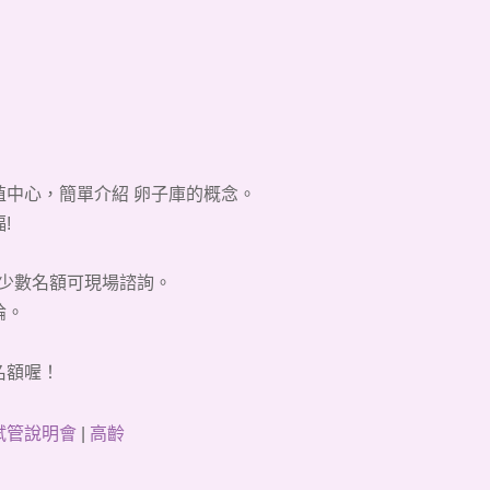
殖中心
，簡單介紹
卵子庫
​的概念。
!
少數名額可
現場諮詢
。
論。
名額喔
！
試管說明會
|
高齡