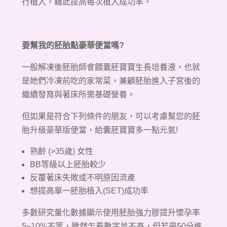
行植入，藉此提高每次植入成功率。
要幫我的胚胎點豪華便當嗎?
一般解凍後胚胎師會餵囊胚寶寶生長培養液，也就
是她們冷凍前吃的家常菜，兼顧胚胎進入子宮後的
繼續發育與著床所需基礎營養。
但如果是符合下列條件的朋友，可以考慮幫您的胚
胎升級豪華版便當，給囊胚寶寶多一點元氣!
熟齡 (>35歲) 女性
BB等級以上胚胎較少
反覆著床失敗或不明原因流產
想提高單一胚胎植入(SET)成功率
多數研究量化數據顯示使用胚胎強力膠提升懷孕率
5~10%不等，雖然乍看數字並不高，但若是50分進