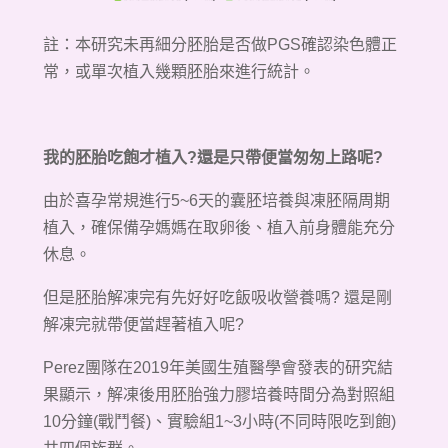
註：本研究未再細分胚胎是否做PGS確認染色體正
常，或單次植入幾顆胚胎來進行統計。
我的胚胎吃飽才植入?還是只帶便當匆匆上路呢?
由於喜孕常規進行
5~6天的
囊胚培養與凍胚隔周期
植入，確保備孕媽媽在取卵後、植入前身體能充分
休息。
但是胚胎解凍完有先好好吃飯吸收營養嗎? 還是剛
解凍完就帶便當趕著植入呢?
Perez團隊在2019年美國生殖醫學會發表的研究結
果顯示，解凍後用胚胎強力膠培養時間分為對照組
10分鐘(戰鬥餐)、實驗組1~3小時(不同時限吃到飽)