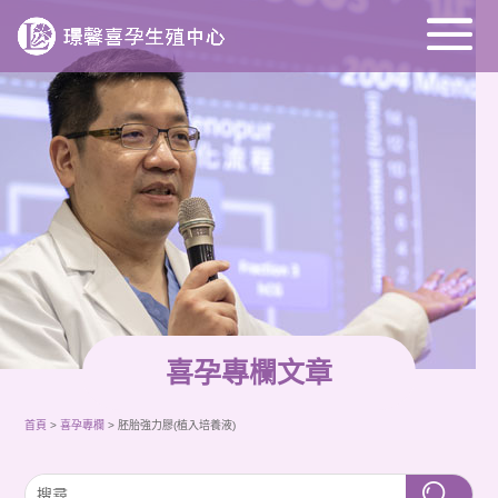
喜孕專欄文章
首頁
>
喜孕專欄
>
胚胎強力膠(植入培養液)