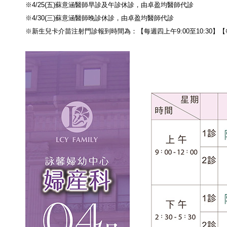
※4/25(五)蘇意涵醫師早診及午診休診，由卓盈均醫師代診
※4/30(三)蘇意涵醫師晚診休診，由卓盈均醫師代診
※新生兒卡介苗注射門診報到時間為：【每週四上午9:00至10:30】【每週