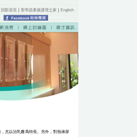
｜
回歡迎頁
｜
聖帝諾產後護理之家
｜
English
Error loading: "../sound.mp3"
藥，尤以治乳癰爲特長。另外，對熱淋尿